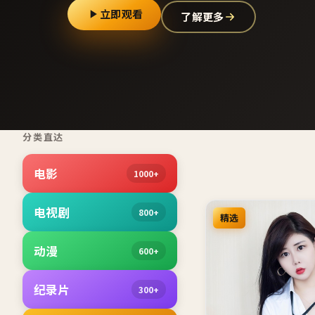
立即观看
了解更多
分类直达
电影
1000+
电视剧
800+
精选
动漫
600+
纪录片
300+