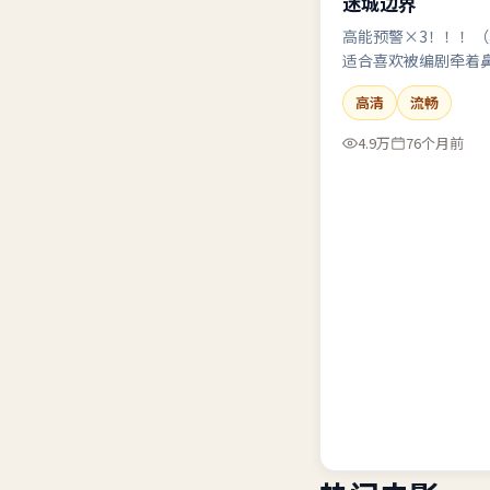
迷城边界
高能预警×3！！！
适合喜欢被编剧牵着
界，别喝水，怕呛。
高清
流畅
4.9万
76个月前