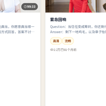
99:33
雾岛回响
能典当，你愿意典当哪一
Question：当信任变成筹码，你还剩
的方式回答，答案不讨
Answer：剩下一地鸡毛，以及章子
想认输的脸。（偏动作，未成年观众
高清
流畅
2.2万
81个月前