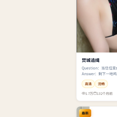
焚城追缉
Question：当信
Answer：剩下一
不想认输的脸。（偏
高清
流畅
1.7万
132个月前
最新