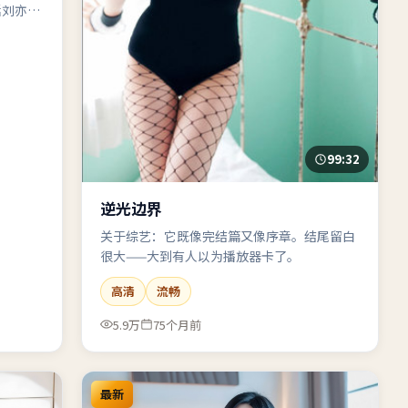
括刘亦
99:32
逆光边界
关于综艺：它既像完结篇又像序章。结尾留白
很大——大到有人以为播放器卡了。
高清
流畅
5.9万
75个月前
最新