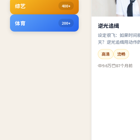
综艺
400+
体育
200+
逆光追缉
设定很飞：如果时间
天？逆光追缉用动作
喜，但真实。
高清
流畅
9.6万
87个月前