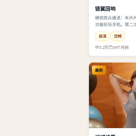
银翼回响
硬核观众请进：本片
次看别玩手机。第二
机的自己。
高清
流畅
3.2万
39个月前
最新