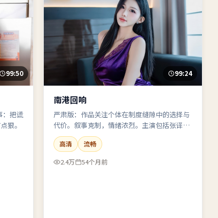
99:50
99:24
南港回响
事：把谎
严肃版：作品关注个体在制度缝隙中的选择与
有点狠。
代价。叙事克制，情绪浓烈。主演包括张译、
沈腾、雷佳音。
高清
流畅
2.4万
54个月前