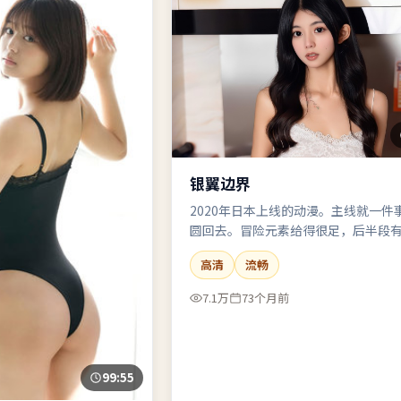
银翼边界
2020年日本上线的动漫。主线就一件
圆回去。冒险元素给得很足，后半段
高清
流畅
7.1万
73个月前
99:55