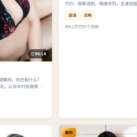
代价。叙事克制，情绪浓烈。主演包
菲、河正宇、汤唯。
高清
流畅
5.1万
57个月前
96:14
任变成筹码，你还剩什么？
地鸡毛，以及木村拓哉那张
爱情，未成年观众酌情）
最新