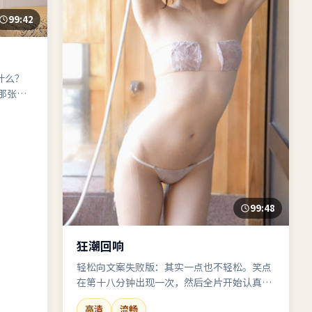
99:42
什么？
怡那张不
酌情）
99:48
狂潮回响
轻松向文案失败版：其实一点也不轻松。笑点
在第十八分钟出现一次，然后全片开始认真搞
事情。
高清
流畅