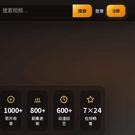
搜索
登录
注册
1000+
800+
600+
7×24
影片收
剧集更
动漫综
在线畅
录
新
艺
看