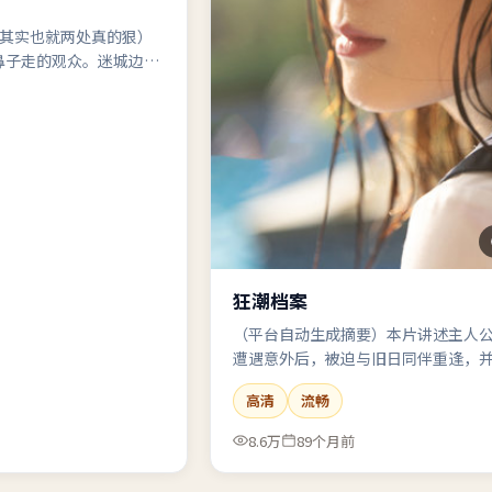
（其实也就两处真的狠）
鼻子走的观众。迷城边
狂潮档案
（平台自动生成摘要）本片讲述主人
遭遇意外后，被迫与旧日同伴重逢，
压力下完成自我救赎。关键词：动漫
高清
流畅
群像。
8.6万
89个月前